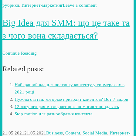
рубрики
,
Интернет-маркетинг
Leave a comment
Big Idea для SMM: що це таке та
з чого вона складається?
Continue Reading
Related posts:
Найкращий час для постингу контенту у соцмережах в
2021 році
Нужны статьи, которые приводят клиентов? Вот 7 видов
12 ловушек для мозга, которые помогают продавать
Stop motion для разнообразия контента
21.05.2021
21.05.2021
Business
,
Content
,
Social Media
,
Интернет-