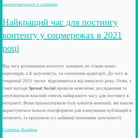
маркетинг
Leave a comment
Найкращий час для постингу
контенту у соцмережах в 2021
році
Від часу розміщення контенту залежить не тільки показ
переглядів, а й залученість, та охоплення аудиторії. До того ж
тенденції 2021 трохи відрізняються від минулого року. Отже, з
такої нагоди
Sprout Social
провели невеличке дослідження та
опублікували власний список найкращого часу для постингу в
інтернеті. Вони проаналізували базу клієнтів компанії, які власне
користуються їхньою платформою для планування публікацій в
інтернеті, та врахували усі найвищі показники залученості.
Continue Reading